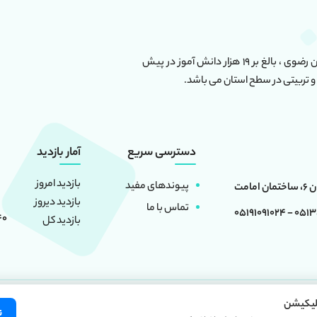
این مجموعه دارای بیش از ۶۰ واحد آموزشی در استان خراسان رضوی ، بالغ بر ۱۹ هزار دانش آموز در پیش
و تربیتی در سطح استان می باشد.
دسترسی سریع
آمار بازدید
بازدید امروز
پیوندهای مفید
بازدید دیروز
تماس با ما
0513501660
40
بازدید کل
لیکیشن
 منبع بلامانع است. کلیه حقوق این سایت متعلق به
موسسه فرهنگی آموزشی امام حسین 
ن