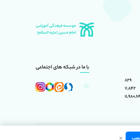
با ما در شبکه های اجتماعی
829
7,842
11,980,6
×
(علیه السلام)
است.
صب