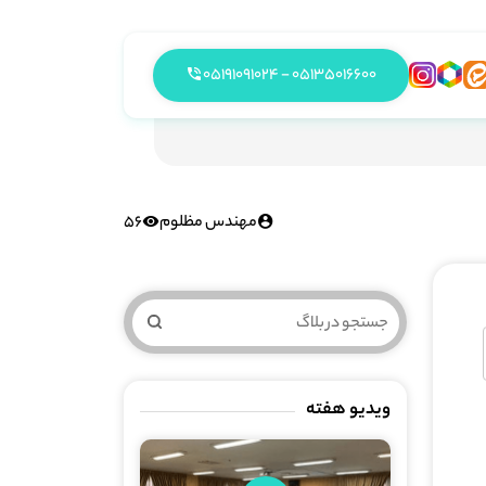
05135016600 - 05191091024
مهندس مظلوم
56
ویدیو هفته