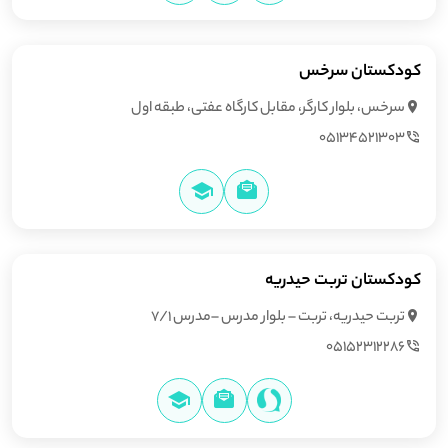
کودکستان سرخس
سرخس، بلوار کارگر، مقابل کارگاه عفتی، طبقه اول
05134521303
کودکستان تربت حیدریه
تربت حیدریه، تربت – بلوار مدرس –مدرس 7/1
05152312286