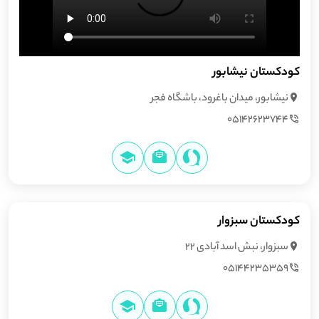
کودکستان نیشابور
نیشابور، میدان باغرود، باشگاه فجر
05142623744
کودکستان سبزوار
سبزوار، نبش اسد آبادی 22
05144235359