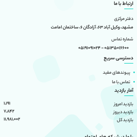
ارتباط با ما
دفتر مرکزی
مشهد، وکیل آباد 63، آزادگان 6، ساختمان امامت
شماره تماس
05135016600 - 05191091024
دسترسی سریع
پیوندهای مفید
تماس با ما
آمار بازدید
1,191
بازدید امروز
7,842
بازدید دیروز
11,981,002
بازدید کل