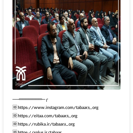
╭─═══════──
🆔 https://www.instagram.com/tabaar8_org
🆔 https://eitaa.com/tabaar8_org
🆔 https://rubika.ir/tabaar8_org