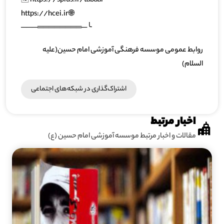
🆔 https://splus.ir/tabaar
🌐 https://hcei.ir
╰─════════───
روابط عمومی موسسه فرهنگی آموزشی امام حسین(علیه
السلام)
اشتراک‌گذاری در شبکه‎‌های اجتماعی
اخبار مرتبط
مقالات و اخبار مرتبط موسسه آموزشی امام حسین (ع)