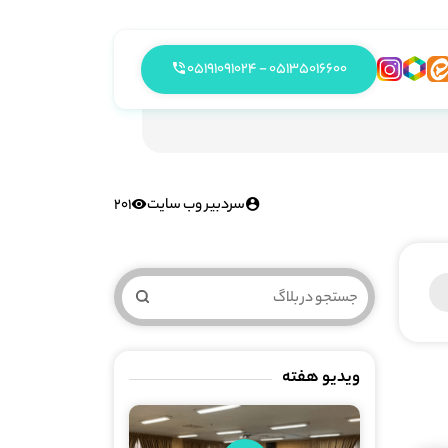
05135016600 - 05191091024
سردبیر وب سایت
201
ویدیو هفته