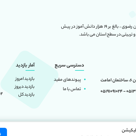
این مجموعه دارای بیش از ۶۰ واحد آموزشی در استان خراسان رضوی ، بالغ بر ۱۹ هزار دانش آموز در پیش
و تربیتی در سطح استان می باشد.
دسترسی سریع
آمار بازدید
بازدید امروز
پیوندهای مفید
بازدید دیروز
تماس با ما
0513501660
02
بازدید کل
لیکیشن
 منبع بلامانع است. کلیه حقوق این سایت متعلق به
موسسه فرهنگی آموزشی امام حسین 
ن