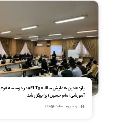
یازدهمین همایش سالانه «ELT» در موسس
آموزشی امام حسین (ع) برگزار شد
سردبیر وب سایت
696