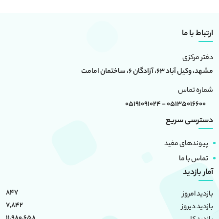
ارتباط با ما
دفتر مرکزی
مشهد، وکیل آباد 63، آزادگان 6، ساختمان امامت
شماره تماس
05135016600 - 05191091024
دسترسی سریع
پیوندهای مفید
تماس با ما
آمار بازدید
847
بازدید امروز
7,842
بازدید دیروز
11,980,658