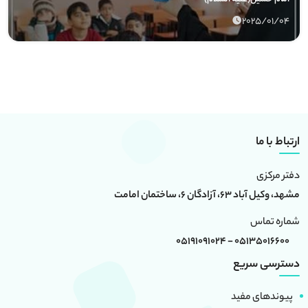
2025/01/04
ارتباط با ما
دفتر مرکزی
مشهد، وکیل آباد 63، آزادگان 6، ساختمان امامت
شماره تماس
05135016600 - 05191091024
دسترسی سریع
پیوندهای مفید