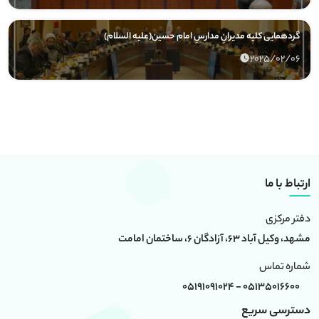
گردهمایی کلیه مدیرانِ مدارسِ امام حسین(علیه السلام)
2025/02/06
ارتباط با ما
دفتر مرکزی
مشهد، وکیل آباد 63، آزادگان 6، ساختمان امامت
شماره تماس
05135016600 - 05191091024
دسترسی سریع