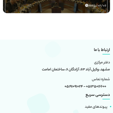
2025/02/06
ارتباط با ما
دفتر مرکزی
مشهد، وکیل آباد 63، آزادگان 6، ساختمان امامت
شماره تماس
05135016600 - 05191091024
دسترسی سریع
پیوندهای مفید