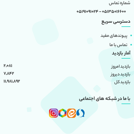
شماره تماس
05135016600 - 05191091024
دسترسی سریع
پیوندهای مفید
تماس با ما
آمار بازدید
2,081
بازدید امروز
7,842
بازدید دیروز
11,981,892
بازدید کل
با ما در شبکه های اجتماعی