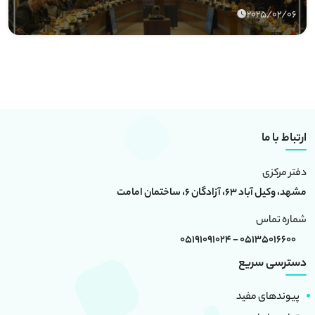
2025/02/06
ارتباط با ما
دفتر مرکزی
مشهد، وکیل آباد 63، آزادگان 6، ساختمان امامت
شماره تماس
05135016600 - 05191091024
دسترسی سریع
پیوندهای مفید