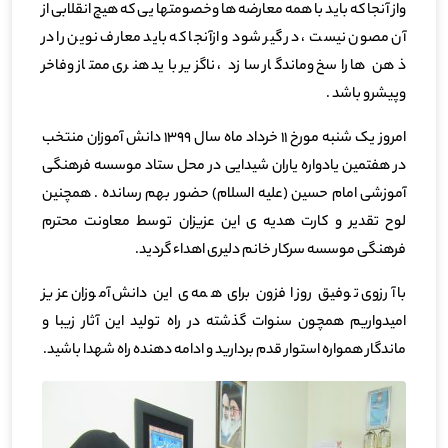
واز آنجا که باید با همه معارضه ها وخصومتها یی که هیچ انقلابی از
آن مصون نیست ، در گیر شود و ازآنجا که باید معارف نوین را در
ذهن ها راسخ وماندگار سازد ، ناگزیر باید هنری ممتاز وفاخر
وپیشرو باشد .
امروز یک شنبه مورخ 11 خرداد ماه سال 1399 دانش آموزان منتخب
در هفتمین یادواره یاران شیدایی در محل ستاد موسسه فرهنگی
آموزشی امام حسین (علیه السلام) حضور بهم رسانده . همچنین
لوح تقدیر و کارت هدیه ی این عزیزان توسط معاونت محترم
فرهنگی موسسه سرکار خانم دلیری اهداء گردید.
با آرزوی توفیق روز افزون برای همه ی این دانش آموزان عزیز
امیدواریم همچون سنوات گذشته در راه تولید این آثار زیبا و
ماندگار همواره استوار قدم بردارید و ادامه دهنده راه شهدا باشید.