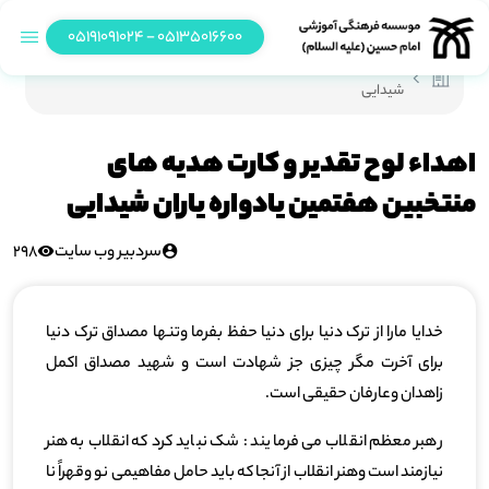
05135016600 - 05191091024
اهداء لوح تقدیر و کارت هدیه های منتخبین هفتمین یادواره یاران
شیدایی
اهداء لوح تقدیر و کارت هدیه های
منتخبین هفتمین یادواره یاران شیدایی
سردبیر وب سایت
298
خدایا مارا از ترک دنیا برای دنیا حفظ بفرما وتنها مصداق ترک دنیا
برای آخرت مگر چیزی جز شهادت است و شهید مصداق اکمل
زاهدان وعارفان حقیقی است.
رهبر معظم انقلاب می فرمایند : شک نباید کرد که انقلاب به هنر
نیازمند است وهنر انقلاب از آنجا که باید حامل مفاهیمی نو وقهراً نا