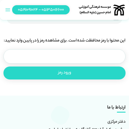
05135016600 - 05191091024
حفاظت شده: نمایش گنج+اینه، شهر یزد(پایه اول)
این محتوا با رمز محافظت شده است. برای مشاهده رمز را در پایین وارد نمایید:
ارتباط با ما
دفتر مرکزی