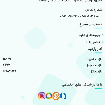
مشهد، وکیل آباد 63، آزادگان 6، ساختمان امامت
شماره تماس
05135016600 - 05191091024
دسترسی سریع
پیوندهای مفید
تماس با ما
آمار بازدید
5,009
بازدید امروز
2,240
بازدید دیروز
11,987,060
بازدید کل
با ما در شبکه های اجتماعی