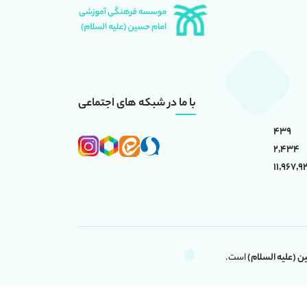
با ما در شبکه های اجتماعی
439
2,434
11,967,92
(علیه السلام)
است.