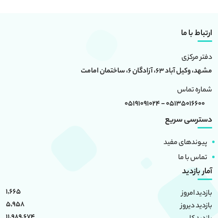
ارتباط با ما
دفتر مرکزی
مشهد، وکیل آباد 63، آزادگان 6، ساختمان امامت
شماره تماس
05135016600 - 05191091024
دسترسی سریع
پیوندهای مفید
تماس با ما
آمار بازدید
1,665
بازدید امروز
5,958
بازدید دیروز
11,989,674