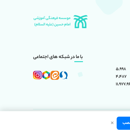
با ما در شبکه های اجتماعی
5,998
4,487
11,977,9
×
(علیه السلام)
است.
صب