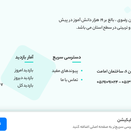
این مجموعه دارای بیش از ۶۰ واحد آموزشی در استان خراسان رضوی ، بالغ بر ۱۹ هزار دانش آموز در پیش
و تربیتی در سطح استان می باشد.
دسترسی سریع
آمار بازدید
بازدید امروز
پیوندهای مفید
بازدید دیروز
تماس با ما
0513501660
67
بازدید کل
لیکیشن
 منبع بلامانع است. کلیه حقوق این سایت متعلق به
موسسه فرهنگی آموزشی امام حسین 
ن
رسی سریع‌تر به صفحه اصلی اضافه کنید