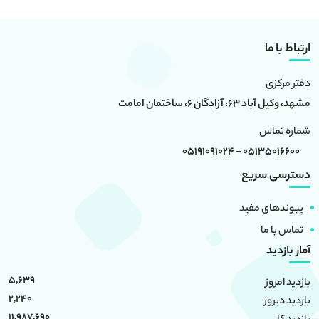
ارتباط با ما
دفتر مرکزی
مشهد، وکیل آباد 63، آزادگان 6، ساختمان امامت
شماره تماس
05135016600 - 05191091024
دسترسی سریع
پیوندهای مفید
تماس با ما
آمار بازدید
5,639
بازدید امروز
2,240
بازدید دیروز
11,987,690