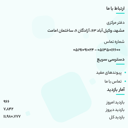
ارتباط با ما
دفتر مرکزی
مشهد، وکیل آباد 63، آزادگان 6، ساختمان امامت
شماره تماس
05135016600 - 05191091024
دسترسی سریع
پیوندهای مفید
تماس با ما
آمار بازدید
966
بازدید امروز
7,842
بازدید دیروز
11,980,777
بازدید کل