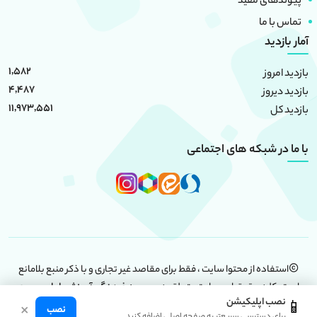
پیوندهای مفید
تماس با ما
آمار بازدید
1,582
بازدید امروز
4,487
بازدید دیروز
11,973,551
بازدید کل
با ما در شبکه های اجتماعی
استفاده از محتوا سایت ، فقط برای مقاصد غیر تجاری و با ذکر منبع بلامانع
است. کلیه حقوق این سایت متعلق به
موسسه فرهنگی آموزشی امام حسین
نصب اپلیکیشن
📱
(علیه السلام)
است.
×
نصب