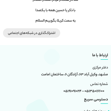
شد در هنگام قیام السلام السلام
با ذکر یا حسین همه با یکصدا
به سمت کربلا بگوییم السلام
اشتراک‌گذاری در شبکه‎‌های اجتماعی
ارتباط با ما
دفتر مرکزی
مشهد، وکیل آباد 63، آزادگان 6، ساختمان امامت
شماره تماس
05135016600 - 05191091024
دسترسی سریع