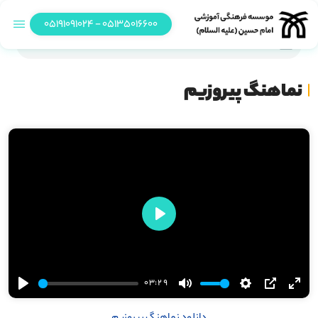
05135016600 - 05191091024
نماهنگ پیروزیم
نماهنگ پیروزیم
Play
03:29