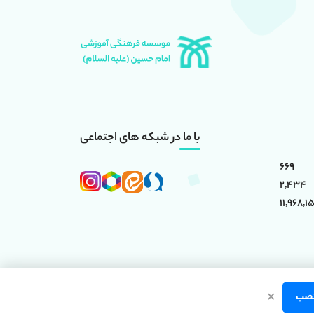
با ما در شبکه های اجتماعی
669
2,434
11,968,15
×
(علیه السلام)
است.
صب