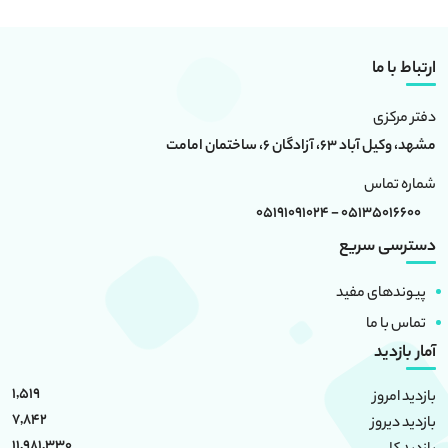
ارتباط با ما
دفتر مرکزی
مشهد، وکیل آباد 63، آزادگان 6، ساختمان امامت
شماره تماس
05135016600 - 05191091024
دسترسی سریع
پیوندهای مفید
تماس با ما
آمار بازدید
1,519
بازدید امروز
7,842
بازدید دیروز
11,981,330