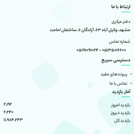
ارتباط با ما
دفتر مرکزی
مشهد، وکیل آباد 63، آزادگان 6، ساختمان امامت
شماره تماس
05135016600 - 05191091024
دسترسی سریع
پیوندهای مفید
تماس با ما
آمار بازدید
2,192
بازدید امروز
2,240
بازدید دیروز
11,984,243
بازدید کل