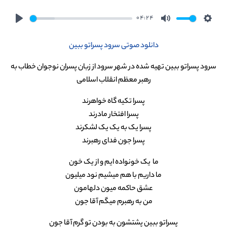
04:24
Play
Mute
Setti
دانلود صوتی سرود پسراتو ببین
سرود پسراتو ببین تهیه شده در شهر سرود از زبان پسران نوجوان خطاب به
رهبر معظم انقلاب اسلامی
پسرا تکیه گاه خواهرند
پسرا افتخار مادرند
پسرا یک به یک یک لشکرند
پسرا جون فدای رهبرند
ما یک خونواده ایم و از یک خون
ما داریم با هم میشیم نود میلیون
عشق حاکمه میون دلهامون
من به رهبرم میگم آقا جون
پسراتو ببین پشتشون به بودن تو گرم آقا جون