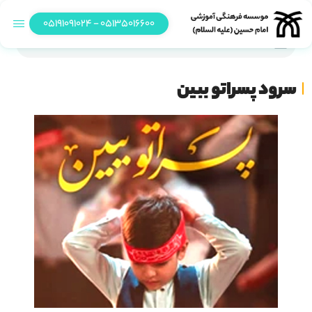
05135016600 - 05191091024
سرود پسراتو ببین
سرود پسراتو ببین