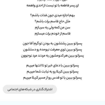
ای پسر فاطمه با تو نیست از احدی واهمه
بهم اجازه میدی جون فدات باشم؟
مثل حاج قاسم برات باشم؟
سن من کمه ولی یه سربازم
قاسم از خودم برات میسازم
پسراتو ببین پشتشون به بودن تو گرم آقا جون
پسراتو ببین توی معرفت نیومده رو دستشون
پسراتو ببین هر کدومشون یه مردند مرد نوجوون
پسراتو ببین با دعای خیر تو تا انتها میریم
پسراتو ببین کربلا رو به نیابت شما میریم
پسراتو ببین با تو قدس رو از مسیر کربلا میریم
اشتراک‌گذاری در شبکه‎‌های اجتماعی