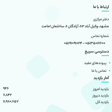
ارتباط با ما
دفتر مرکزی
مشهد، وکیل آباد 63، آزادگان 6، ساختمان امامت
شماره تماس
05135016600 - 05191091024
دسترسی سریع
پیوندهای مفید
تماس با ما
آمار بازدید
946
بازدید امروز
7,842
بازدید دیروز
11,980,757
بازدید کل