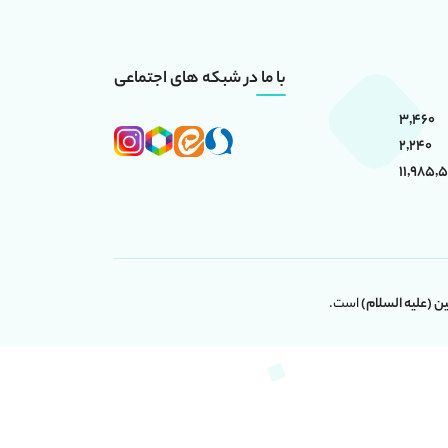
با ما در شبکه های اجتماعی
3,460
2,240
11,985,5
(علیه السلام)
است.