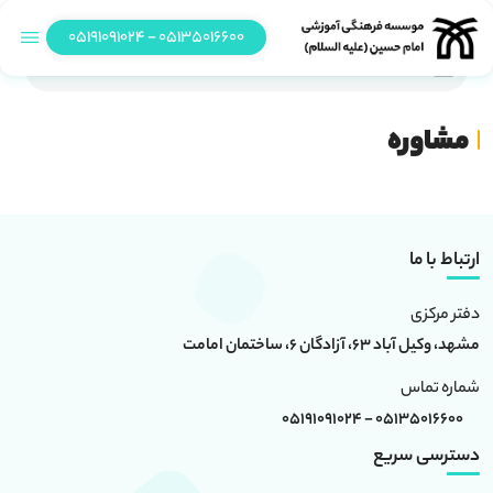
05135016600 - 05191091024
مشاوره
مشاوره
ارتباط با ما
دفتر مرکزی
مشهد، وکیل آباد 63، آزادگان 6، ساختمان امامت
شماره تماس
05135016600 - 05191091024
دسترسی سریع