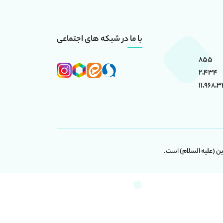
با ما در شبکه های اجتماعی
855
2,434
11,968,
(علیه السلام)
است.