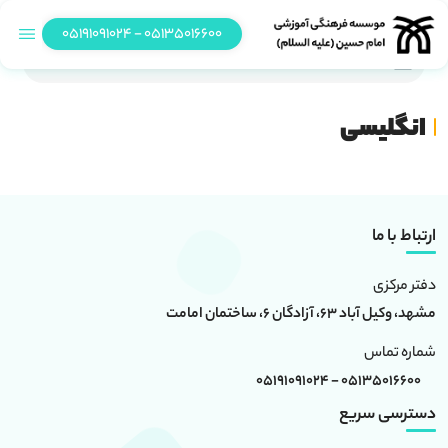
05135016600 - 05191091024
انگلیسی
انگلیسی
ارتباط با ما
دفتر مرکزی
مشهد، وکیل آباد 63، آزادگان 6، ساختمان امامت
شماره تماس
05135016600 - 05191091024
دسترسی سریع