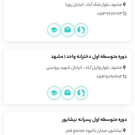
مشهد، بلوار ملک آباد ، خيابان پویا
05137672064
دوره متوسطه اول دخترانه واحد 1 مشهد
مشهد، بلوار وکیل آباد- خیابان شهید برونسی
05135098904
دوره متوسطه اول پسرانه نیشابور
نیشابور، ميدان باغرود مجتمع فجر