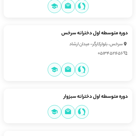
دوره متوسطه اول دخترانه سرخس
سرخس، بلواركارگر- ميدان ارشاد
05134521656
دوره متوسطه اول دخترانه سبزوار