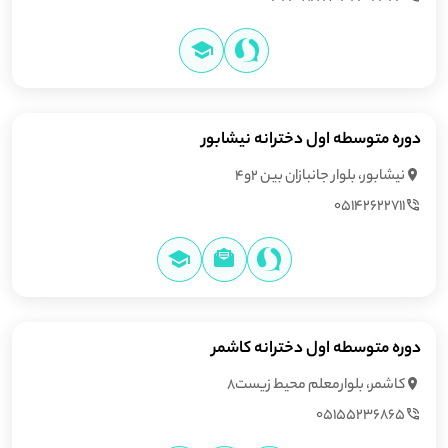
دوره متوسطه اول دخترانه نیشابور
نیشابور، بلوار جانبازان بين 2و4
05142622711
دوره متوسطه اول دخترانه کاشمر
کاشمر، بلوارمعلم محيط زيست8
05155236865