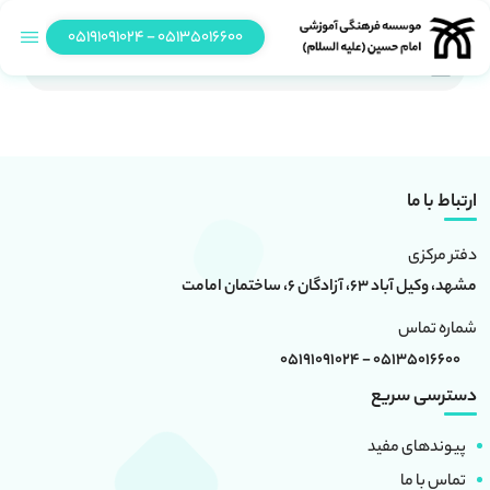
05135016600 - 05191091024
process
ارتباط با ما
دفتر مرکزی
مشهد، وکیل آباد 63، آزادگان 6، ساختمان امامت
شماره تماس
05135016600 - 05191091024
دسترسی سریع
پیوندهای مفید
تماس با ما