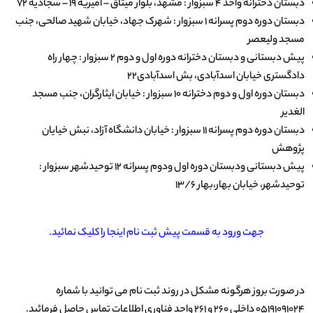
دبستان دخترانه واحد 4 سبزوار : مشهد، بلوار میثاق – امیریه 19 – سجادیه 72
دبستان دوره دوم پسرانه 1 سبزوار : شهرک جهاد، خیابان شهید صالحی، جنب
مسجد ولیعصر
پیش دبستانی و دبستان دخترانه دوره اول و دوم 2 سبزوار : چهار راه
دادگستری خیابان اسدآبادی، بش اسدآبادی22
دبستان دوره اول و دوم دخترانه 10 سبزوار : خیابان ایثارگران، جنب مسجد
الغدیر
دبستان دوره دوم پسرانه 11 سبزوار : خیابان دانشگاه آزاد، نبش خیایان
پژوهش
پیش دبستانی ودبستان دوره اول ودوم پسرانه 12 توحیدشهر سبزوار :
توحیدشهر، خیابان بهار،بهار 13/6
جهت ورود به قسمت پیش ثبت نام اینجا را کلیک نمائید.
در صورت بروز هرگونه مشکل در روند ثبت نام می توانید با شماره
05191091024 داخلی 260 و 261 واحد فناوری اطلاعات تماس حاصل فرمائید.