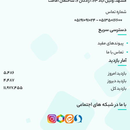
مشهد، وکیل آباد 63، آزادگان 6، ساختمان امامت
شماره تماس
05135016600 - 05191091024
دسترسی سریع
پیوندهای مفید
تماس با ما
آمار بازدید
5,486
بازدید امروز
4,487
بازدید دیروز
11,977,455
بازدید کل
با ما در شبکه های اجتماعی