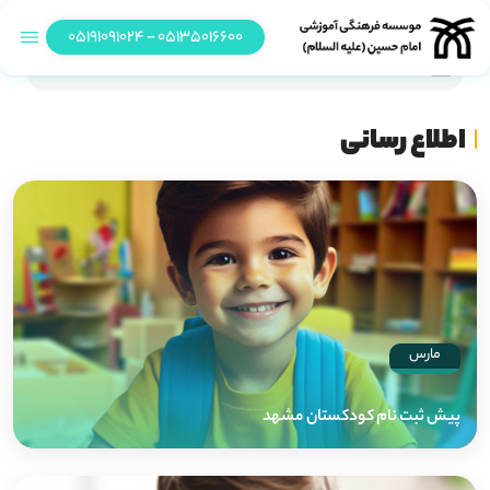
05135016600 - 05191091024
اطلاع رسانی
اطلاع رسانی
مارس
پیش ثبت نام کودکستان مشهد