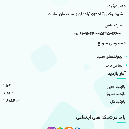
دفتر مرکزی
مشهد، وکیل آباد 63، آزادگان 6، ساختمان امامت
شماره تماس
05135016600 - 05191091024
دسترسی سریع
پیوندهای مفید
تماس با ما
آمار بازدید
1,591
بازدید امروز
7,842
بازدید دیروز
11,981,402
بازدید کل
با ما در شبکه های اجتماعی