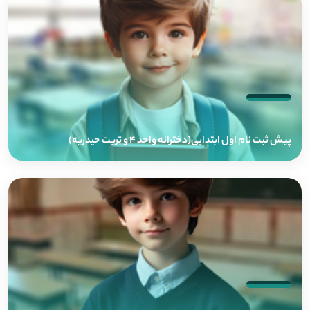
پیش ثبت نام اول ابتدایی(دخترانه واحد 4 و تربت حیدریه)