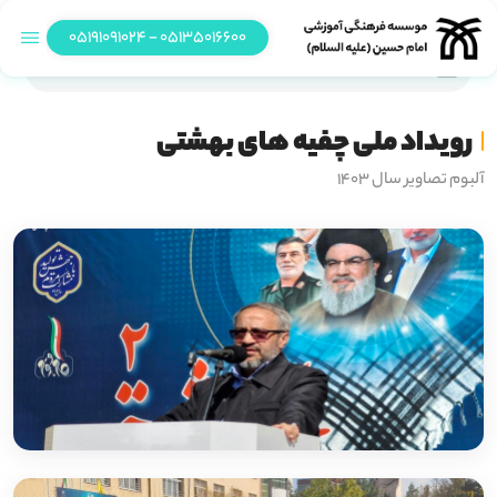
05135016600 - 05191091024
رویداد ملی چفیه های بهشتی
رویداد ملی چفیه های بهشتی
آلبوم تصاویر سال 1403