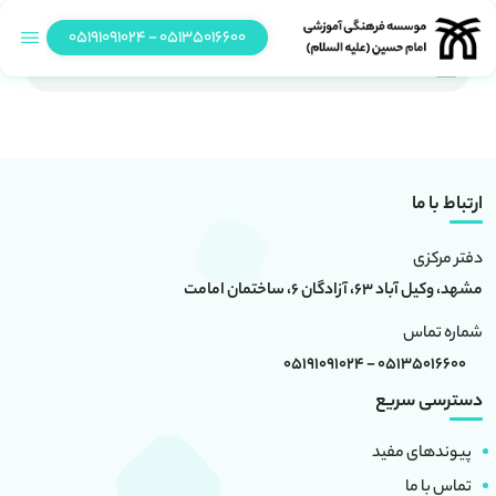
05135016600 - 05191091024
dev
ارتباط با ما
دفتر مرکزی
مشهد، وکیل آباد 63، آزادگان 6، ساختمان امامت
شماره تماس
05135016600 - 05191091024
دسترسی سریع
پیوندهای مفید
تماس با ما