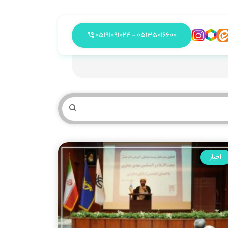
05135016600 - 05191091024
اخبار