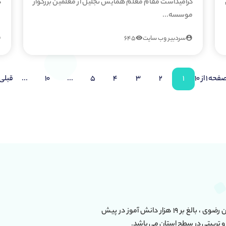
گرامیداشت مقام معلم همایش تجلیل از معلمین بزرگوار
ه
موسسه...
سردبیر وب سایت
645
فحه 1 از 10
1
2
3
4
5
...
10
...
قبلی
این مجموعه دارای بیش از ۶۰ واحد آموزشی در استان خراسان رضوی ، بالغ بر ۱۹ هزار دانش آموز در پیش
و تربیتی در سطح استان می باشد.